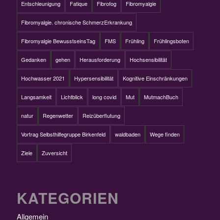
Entschleunigung
Fatique
Fibrofog
Fibromyalgie
Fibromyalgie. chronische SchmerzErkrankung
Fibromyalgie BewusstseinsTag
FMS
Frühling
Frühlingsboten
Gedanken
gehen
Herausforderung
Hochsensibilität
Hochwasser 2021
Hypersensibilität
Kognitive Einschränkungen
Langsamkeit
Lichtblick
long covid
Mut
MutmachBuch
natur
Regenwetter
Reizüberflutung
Vortrag Selbsthilfegruppe Birkenfeld
waldbaden
Wege finden
Ziele
Zuversicht
KATEGORIEN
Allgemein