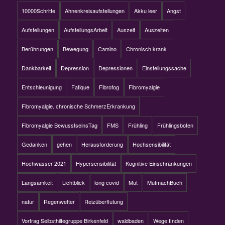
10000Schritte
Ahnenkreisaufstellungen
Akku leer
Angst
Aufstellungen
AufstellungsArbeit
Auszeit
Auszeiten
Berührungen
Bewegung
Camino
Chronisch krank
Dankbarkeit
Depression
Depressionen
Einstellungssache
Entschleunigung
Fatique
Fibrofog
Fibromyalgie
Fibromyalgie. chronische SchmerzErkrankung
Fibromyalgie BewusstseinsTag
FMS
Frühling
Frühlingsboten
Gedanken
gehen
Herausforderung
Hochsensibilität
Hochwasser 2021
Hypersensibilität
Kognitive Einschränkungen
Langsamkeit
Lichtblick
long covid
Mut
MutmachBuch
natur
Regenwetter
Reizüberflutung
Vortrag Selbsthilfegruppe Birkenfeld
waldbaden
Wege finden