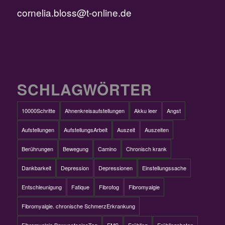
cornelia.bloss@t-online.de
SCHLAGWÖRTER
10000Schritte
Ahnenkreisaufstellungen
Akku leer
Angst
Aufstellungen
AufstellungsArbeit
Auszeit
Auszeiten
Berührungen
Bewegung
Camino
Chronisch krank
Dankbarkeit
Depression
Depressionen
Einstellungssache
Entschleunigung
Fatique
Fibrofog
Fibromyalgie
Fibromyalgie. chronische SchmerzErkrankung