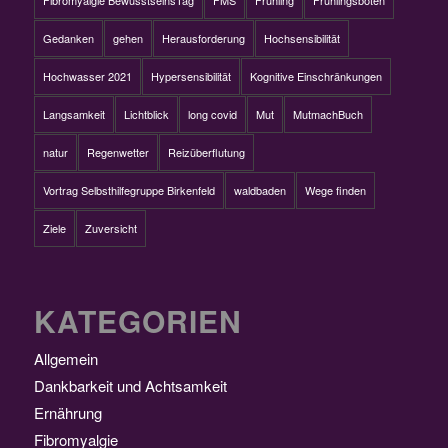
Fibromyalgie BewusstseinsTag
FMS
Frühling
Frühlingsboten
Gedanken
gehen
Herausforderung
Hochsensibilität
Hochwasser 2021
Hypersensibilität
Kognitive Einschränkungen
Langsamkeit
Lichtblick
long covid
Mut
MutmachBuch
natur
Regenwetter
Reizüberflutung
Vortrag Selbsthilfegruppe Birkenfeld
waldbaden
Wege finden
Ziele
Zuversicht
KATEGORIEN
Allgemein
Dankbarkeit und Achtsamkeit
Ernährung
Fibromyalgie