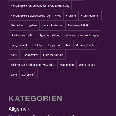
Fibromyalgie. chronische SchmerzErkrankung
Fibromyalgie BewusstseinsTag
FMS
Frühling
Frühlingsboten
Gedanken
gehen
Herausforderung
Hochsensibilität
Hochwasser 2021
Hypersensibilität
Kognitive Einschränkungen
Langsamkeit
Lichtblick
long covid
Mut
MutmachBuch
natur
Regenwetter
Reizüberflutung
Vortrag Selbsthilfegruppe Birkenfeld
waldbaden
Wege finden
Ziele
Zuversicht
KATEGORIEN
Allgemein