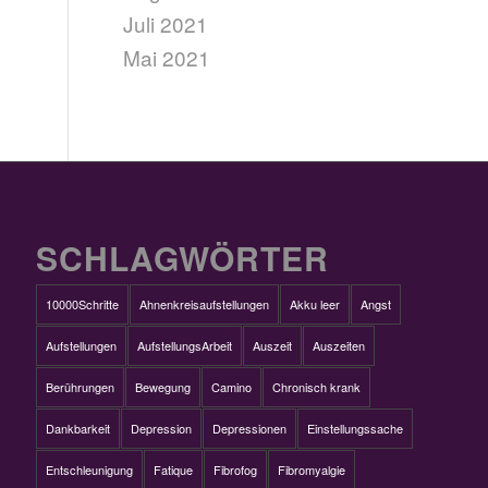
Juli 2021
Mai 2021
SCHLAGWÖRTER
10000Schritte
Ahnenkreisaufstellungen
Akku leer
Angst
Aufstellungen
AufstellungsArbeit
Auszeit
Auszeiten
Berührungen
Bewegung
Camino
Chronisch krank
Dankbarkeit
Depression
Depressionen
Einstellungssache
Entschleunigung
Fatique
Fibrofog
Fibromyalgie