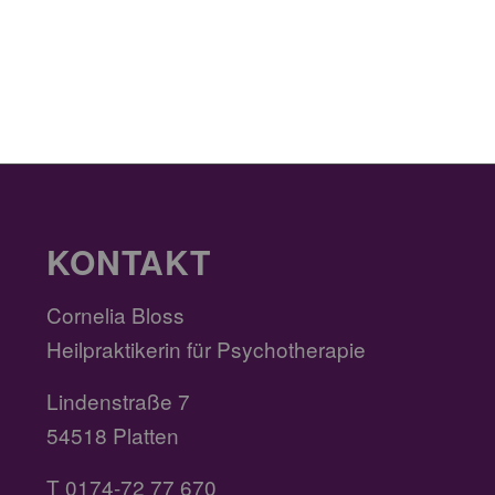
KONTAKT
Cornelia Bloss
Heilpraktikerin für Psychotherapie
Lindenstraße 7
54518 Platten
T 0174-72 77 670