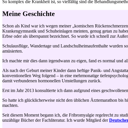
So komplex die Krankheit ist, so vielfältig sind die Behandlungsmetho
Meine Geschichte
Schon als Kind war ich wegen meiner „komischen Rückenschmerzen“ 
Krankengymnastik und Schuheinlagen meinten, genug getan zu haben.
Erbse oder als überspannt bezeichnet. So wurde ich schnell zur Auße
Schulausflüge, Wandertage und Landschulheimaufenthalte wurden so z
amüsierten.
Ich machte mir dies dann irgendwann zu eigen, fand es normal und alltä
Als nach der Geburt meiner Kinder dann heftige Panik- und Angstatta
konventionellen Weg folgend – in eine mehrmonatige tiefenpsycholo
damit verbundenen hormonellen Umstellungen zurück.
Erst im Jahr 2013 konsultierte ich dann aufgrund eines geschwollene
So hatte ich glücklicherweise nicht den üblichen Ärztemarathon bi
machten.
Seit diesem Moment begann ich, die Fribromyalgie regelrecht zu studi
unzählige Bücher der Fachliteratur. Ich wurde Mitglied der
Deutsche