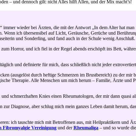
den – und dennoch gilt: nicht Alles hilft Allen, und der Mix macht’s!
immer wieder bei Ärzten, die mit der Antwort „In dem Alter hat ma
 Wenn ich übersensibel auf Licht, Geräusche, Gerüche und Berührunge
nseiterin und Sonderling, und fand auch in der Schule wenig Anschluß.
um Horror, und ich fiel in der Regel abends erschöpft ins Bett, währ
glich und definierte für mich, dass schließlich nicht jeder extrovertie
cken (ausgelöst durch heftige Schmerzen im Brustbereich) zu der mir 
gische Therapie. Alle Menschen um mich herum – Familie, Ärzte und P
n und schmerzhaften Knies einen Rheumatologen, der mir dann quasi als
s hin zur Diagnose, aber schlug mich mein ganzes Leben damit herum,
eren: ich tauschte mich mit Betroffenen aus, mit Heilpraktikern und Ä
n Fibromyalgie Vereinigung
und der
Rheumaliga
– und so wurde die