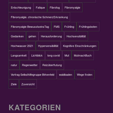
Entschleunigung
Fatique
Fibrofog
Fibromyalgie
Fibromyalgie. chronische SchmerzErkrankung
Fibromyalgie BewusstseinsTag
FMS
Frühling
Frühlingsboten
Gedanken
gehen
Herausforderung
Hochsensibilität
Hochwasser 2021
Hypersensibilität
Kognitive Einschränkungen
Langsamkeit
Lichtblick
long covid
Mut
MutmachBuch
natur
Regenwetter
Reizüberflutung
Vortrag Selbsthilfegruppe Birkenfeld
waldbaden
Wege finden
Ziele
Zuversicht
KATEGORIEN