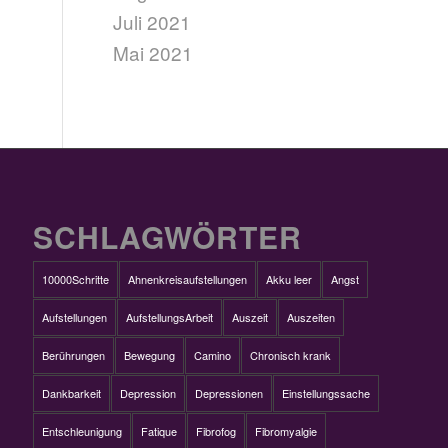
Juli 2021
Mai 2021
SCHLAGWÖRTER
10000Schritte
Ahnenkreisaufstellungen
Akku leer
Angst
Aufstellungen
AufstellungsArbeit
Auszeit
Auszeiten
Berührungen
Bewegung
Camino
Chronisch krank
Dankbarkeit
Depression
Depressionen
Einstellungssache
Entschleunigung
Fatique
Fibrofog
Fibromyalgie