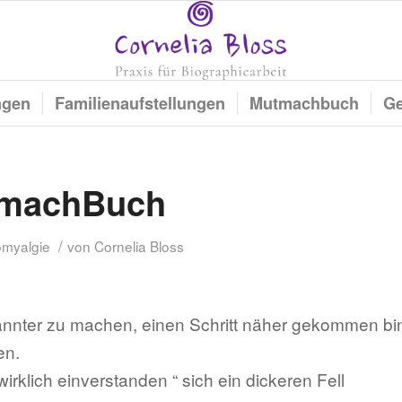
ngen
Familienaufstellungen
Mutmachbuch
Ge
tmachBuch
/
omyalgie
von
Cornelia Bloss
annter zu machen, einen Schritt näher gekommen bi
en.
wirklich einverstanden “ sich ein dickeren Fell