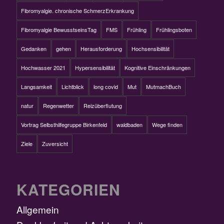
Fibromyalgie. chronische SchmerzErkrankung
Fibromyalgie BewusstseinsTag
FMS
Frühling
Frühlingsboten
Gedanken
gehen
Herausforderung
Hochsensibilität
Hochwasser 2021
Hypersensibilität
Kognitive Einschränkungen
Langsamkeit
Lichtblick
long covid
Mut
MutmachBuch
natur
Regenwetter
Reizüberflutung
Vortrag Selbsthilfegruppe Birkenfeld
waldbaden
Wege finden
Ziele
Zuversicht
KATEGORIEN
Allgemein