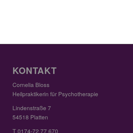
KONTAKT
Cornelia Bloss
Heilpraktikerin für Psychotherapie
Lindenstraße 7
54518 Platten
T 0174-72 77 670