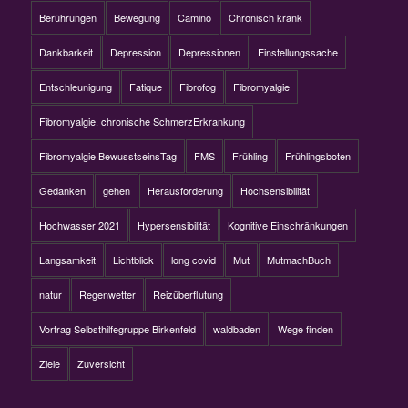
Berührungen
Bewegung
Camino
Chronisch krank
Dankbarkeit
Depression
Depressionen
Einstellungssache
Entschleunigung
Fatique
Fibrofog
Fibromyalgie
Fibromyalgie. chronische SchmerzErkrankung
Fibromyalgie BewusstseinsTag
FMS
Frühling
Frühlingsboten
Gedanken
gehen
Herausforderung
Hochsensibilität
Hochwasser 2021
Hypersensibilität
Kognitive Einschränkungen
Langsamkeit
Lichtblick
long covid
Mut
MutmachBuch
natur
Regenwetter
Reizüberflutung
Vortrag Selbsthilfegruppe Birkenfeld
waldbaden
Wege finden
Ziele
Zuversicht