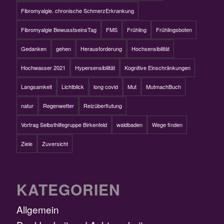
Fibromyalgie. chronische SchmerzErkrankung
Fibromyalgie BewusstseinsTag
FMS
Frühling
Frühlingsboten
Gedanken
gehen
Herausforderung
Hochsensibilität
Hochwasser 2021
Hypersensibilität
Kognitive Einschränkungen
Langsamkeit
Lichtblick
long covid
Mut
MutmachBuch
natur
Regenwetter
Reizüberflutung
Vortrag Selbsthilfegruppe Birkenfeld
waldbaden
Wege finden
Ziele
Zuversicht
KATEGORIEN
Allgemein