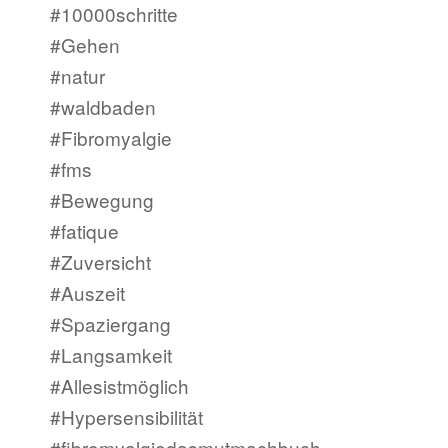
#10000schritte
#Gehen
#natur
#waldbaden
#Fibromyalgie
#fms
#Bewegung
#fatique
#Zuversicht
#Auszeit
#Spaziergang
#Langsamkeit
#Allesistmöglich
#Hypersensibilität
#fibromyalgiedasmutmachbuch