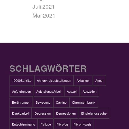
Juli 2021
Mai 2021
SCHLAGWÖRTER
10000Schritte
Ahnenkreisaufstellungen
Akku leer
Angst
Aufstellungen
AufstellungsArbeit
Auszeit
Auszeiten
Berührungen
Bewegung
Camino
Chronisch krank
Dankbarkeit
Depression
Depressionen
Einstellungssache
Entschleunigung
Fatique
Fibrofog
Fibromyalgie