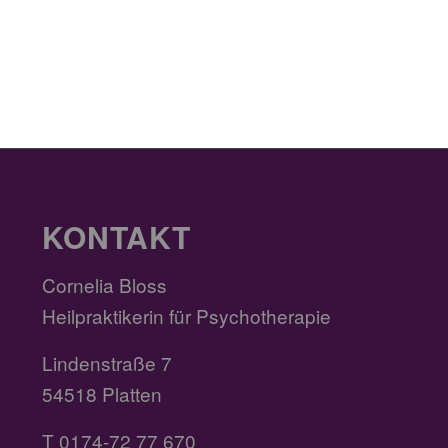
KONTAKT
Cornelia Bloss
Heilpraktikerin für Psychotherapie
Lindenstraße 7
54518 Platten
T 0174-72 77 670