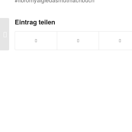
Eintrag teilen
Gehe dann geht’s euch
gut