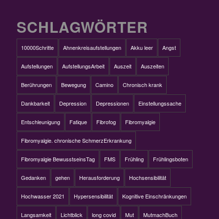
SCHLAGWÖRTER
10000Schritte
Ahnenkreisaufstellungen
Akku leer
Angst
Aufstellungen
AufstellungsArbeit
Auszeit
Auszeiten
Berührungen
Bewegung
Camino
Chronisch krank
Dankbarkeit
Depression
Depressionen
Einstellungssache
Entschleunigung
Fatique
Fibrofog
Fibromyalgie
Fibromyalgie. chronische SchmerzErkrankung
Fibromyalgie BewusstseinsTag
FMS
Frühling
Frühlingsboten
Gedanken
gehen
Herausforderung
Hochsensibilität
Hochwasser 2021
Hypersensibilität
Kognitive Einschränkungen
Langsamkeit
Lichtblick
long covid
Mut
MutmachBuch