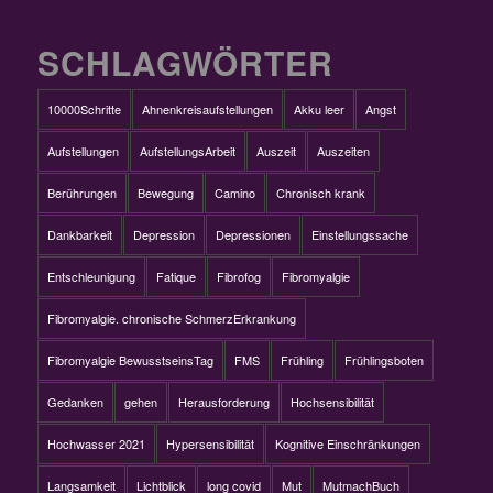
SCHLAGWÖRTER
10000Schritte
Ahnenkreisaufstellungen
Akku leer
Angst
Aufstellungen
AufstellungsArbeit
Auszeit
Auszeiten
Berührungen
Bewegung
Camino
Chronisch krank
Dankbarkeit
Depression
Depressionen
Einstellungssache
Entschleunigung
Fatique
Fibrofog
Fibromyalgie
Fibromyalgie. chronische SchmerzErkrankung
Fibromyalgie BewusstseinsTag
FMS
Frühling
Frühlingsboten
Gedanken
gehen
Herausforderung
Hochsensibilität
Hochwasser 2021
Hypersensibilität
Kognitive Einschränkungen
Langsamkeit
Lichtblick
long covid
Mut
MutmachBuch