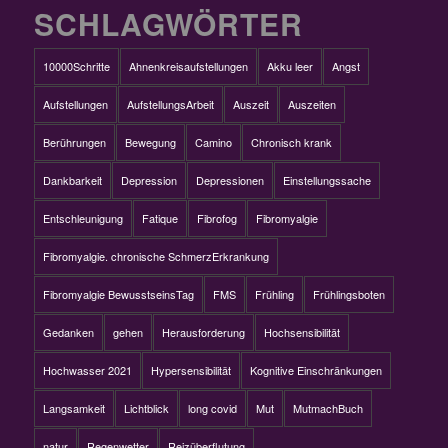
SCHLAGWÖRTER
10000Schritte
Ahnenkreisaufstellungen
Akku leer
Angst
Aufstellungen
AufstellungsArbeit
Auszeit
Auszeiten
Berührungen
Bewegung
Camino
Chronisch krank
Dankbarkeit
Depression
Depressionen
Einstellungssache
Entschleunigung
Fatique
Fibrofog
Fibromyalgie
Fibromyalgie. chronische SchmerzErkrankung
Fibromyalgie BewusstseinsTag
FMS
Frühling
Frühlingsboten
Gedanken
gehen
Herausforderung
Hochsensibilität
Hochwasser 2021
Hypersensibilität
Kognitive Einschränkungen
Langsamkeit
Lichtblick
long covid
Mut
MutmachBuch
natur
Regenwetter
Reizüberflutung