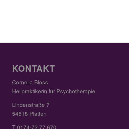
KONTAKT
Cornelia Bloss
Heilpraktikerin für Psychotherapie
Lindenstraße 7
54518 Platten
T 0174-72 77 670