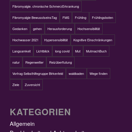
Fibromyalgie. chronische SchmerzErkrankung
Fibromyalgie BewusstseinsTag
FMS
Frühling
Frühlingsboten
Gedanken
gehen
Herausforderung
Hochsensibilität
Hochwasser 2021
Hypersensibilität
Kognitive Einschränkungen
Langsamkeit
Lichtblick
long covid
Mut
MutmachBuch
natur
Regenwetter
Reizüberflutung
Vortrag Selbsthilfegruppe Birkenfeld
waldbaden
Wege finden
Ziele
Zuversicht
KATEGORIEN
Allgemein