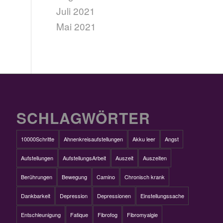
Juli 2021
Mai 2021
SCHLAGWÖRTER
10000Schritte
Ahnenkreisaufstellungen
Akku leer
Angst
Aufstellungen
AufstellungsArbeit
Auszeit
Auszeiten
Berührungen
Bewegung
Camino
Chronisch krank
Dankbarkeit
Depression
Depressionen
Einstellungssache
Entschleunigung
Fatique
Fibrofog
Fibromyalgie